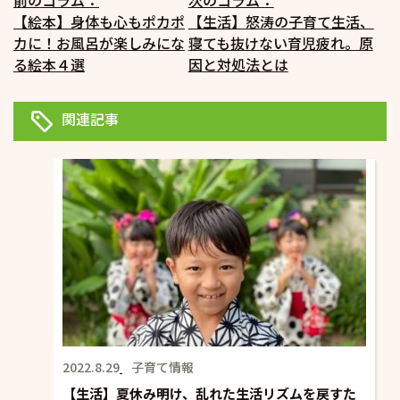
投
前のコラム：
次のコラム：
【絵本】身体も心もポカポ
【生活】怒涛の子育て生活、
稿
カに！お風呂が楽しみにな
寝ても抜けない育児疲れ。原
ナ
る絵本４選
因と対処法とは
ビ
ゲ
関連記事
ー
シ
ョ
ン
2022.8.29
子育て情報
【生活】夏休み明け、乱れた生活リズムを戻すた