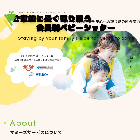
ご家族に長く寄り添う
サービス内容
安全安心への取り組み
料金案
会員制ベビーシッター
Staying by your family's side for years to come
Scroll
About
マミーズサービスについて