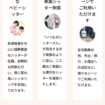
な
専属シッ
ーンで
ベビーシ
ター制度
ご利用い
ッター
ただけま
す
「いつものシ
ッターさん」
有資格者を中
が担当するの
心に経験豊富
在宅勤務の
で家族のよう
なシッターが
他、外出・旅
に安心。二人
在籍。定期的
行・お稽古へ
親のご家庭に
な研修も行
の送迎など、
も適切なシッ
い、常に質の
様々なシーン
ターを選定い
高いシッタリ
でご利用いた
たします。
ングを目指し
だけます。
ております。