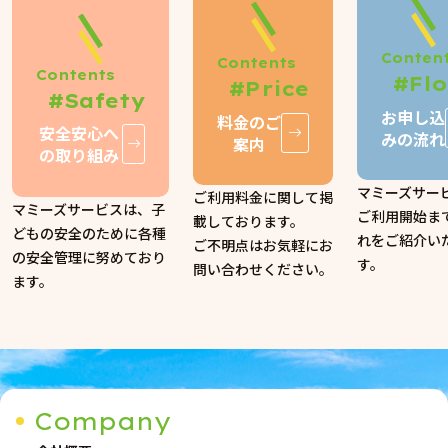
Conten
Contents
Contents
#Fl
#Price
#Safety
お申し込
料金のご
安全安心へ
みの流れ
案内
の取り組み
マミーズサー
ご利用料金に関して掲
マミーズサービスは、子
ご利用開始ま
載しております。
どもの安全のために各種
れをご紹介い
ご不明点はお気軽にお
の安全管理に努めており
す。
問い合わせください。
ます。
Company