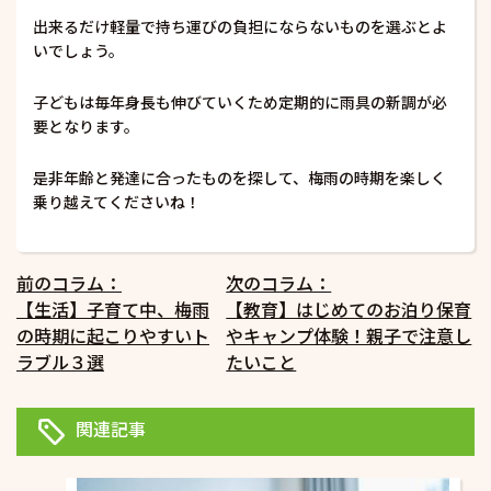
出来るだけ軽量で持ち運びの負担にならないものを選ぶとよ
いでしょう。
子どもは毎年身長も伸びていくため定期的に雨具の新調が必
要となります。
是非年齢と発達に合ったものを探して、梅雨の時期を楽しく
乗り越えてくださいね！
投
前のコラム：
次のコラム：
【生活】子育て中、梅雨
【教育】はじめてのお泊り保育
稿
の時期に起こりやすいト
やキャンプ体験！親子で注意し
ナ
ラブル３選
たいこと
ビ
ゲ
関連記事
ー
シ