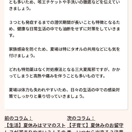
とも多いため、咳エチケットや手洗いの徹底などを伝えてい
きましょう。
３つとも発症するまでの潜伏期間が長いことも特徴となるた
め、健康な日常生活の中でも油断をせずに対策をしていきま
す。
家族感染を防ぐため、夏場は特にタオルの共用などにも気を
付けましょう。
どれも特効薬はなく対処療法となる三大夏風邪ですが、かか
ってしまうと高熱や痛みを伴うことも多いものです。
夏場は体力も失われやすいため、日々の生活の中での感染対
策でしっかりと乗り切っていきましょう。
投
前のコラム：
次のコラム：
【生活】夏休みはママのスト
【子育て】夏休みのお留守
稿