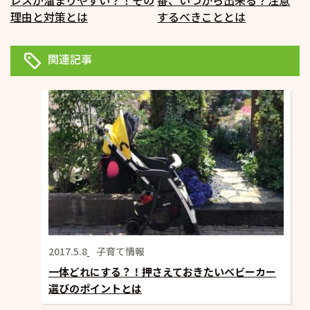
レスが溜まりやすい？！その
番、いつから出来る？注意
ナ
理由と対策とは
するべきこととは
ビ
ゲ
関連記事
ー
シ
ョ
ン
2017.5.8
子育て情報
一体どれにする？！押さえておきたいベビーカー
選びのポイントとは