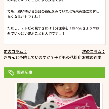
でも、幼い頃から英語の番組をみていれば将来英語に苦労し
なくなるかもですね♪
ただし、テレビの見すぎには十分注意を！おべんきょうやお
外でいっぱい遊ぶことも大切ですよ！
投
前のコラム：
次のコラム：
きちんと予防していますか？子どもの花粉症
お薦め絵本
稿
ナ
関連記事
ビ
ゲ
ー
シ
ョ