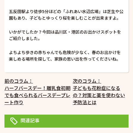
五反田駅より徒歩5分ほどの「ふれあい水辺広場」は芝生や公
園もあり、子どもとゆっくり桜を楽しむことが出来ますよ。
いかがでしたか？今回は品川区・港区のお出かけスポットを
ご紹介しました。
よちよち歩きの赤ちゃんでも危険が少なく、春のお出かけを
楽しめる場所を探して、家族の思い出を作ってくださいね。
投
前のコラム：
次のコラム：
ハーフバースデー！離乳食初期
子どもも花粉症になる
稿
でも食べられるバースデープレ
の？対策と薬を使わない
ナ
ート作り
予防法とは
ビ
ゲ
関連記事
ー