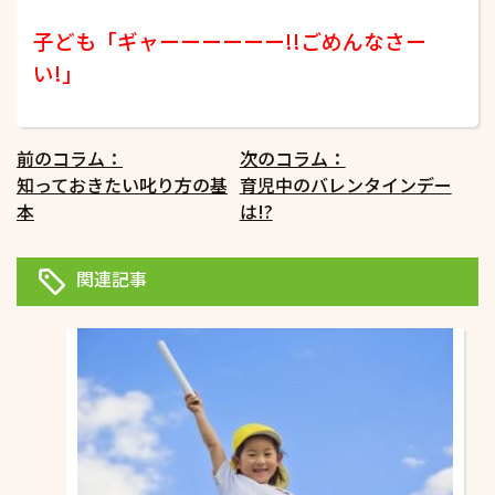
子ども「ギャーーーーーー!!ごめんなさー
い!」
投
前のコラム：
次のコラム：
知っておきたい叱り方の基
育児中のバレンタインデー
稿
本
は!?
ナ
ビ
関連記事
ゲ
ー
シ
ョ
ン