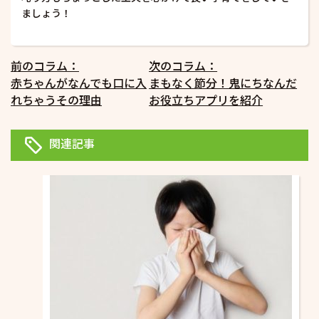
ましょう！
投
前のコラム：
次のコラム：
赤ちゃんがなんでも口に入
まもなく節分！鬼にちなんだ
稿
れちゃうその理由
お役立ちアプリを紹介
ナ
ビ
関連記事
ゲ
ー
シ
ョ
ン