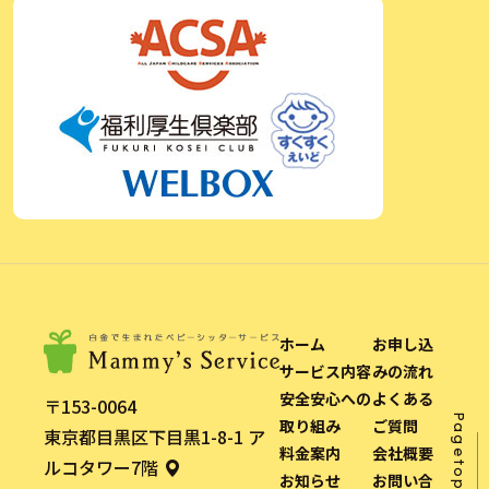
ホーム
お申し込
サービス内容
みの流れ
安全安心への
よくある
〒153-0064
Pagetop
取り組み
ご質問
東京都目黒区下目黒1-8-1 ア
料金案内
会社概要
ルコタワー7階
お知らせ
お問い合