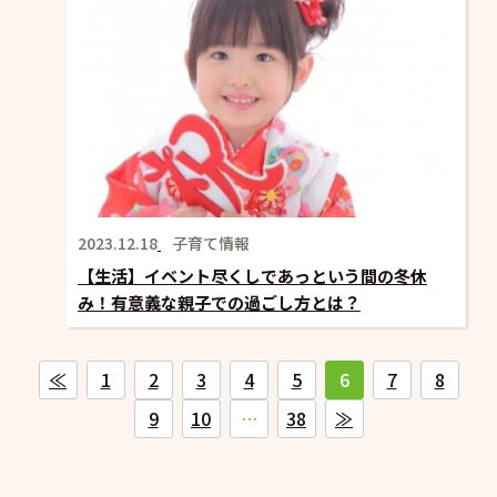
2023.12.18
子育て情報
【生活】イベント尽くしであっという間の冬休
み！有意義な親子での過ごし方とは？
≪
1
2
3
4
5
6
7
8
9
10
…
38
≫