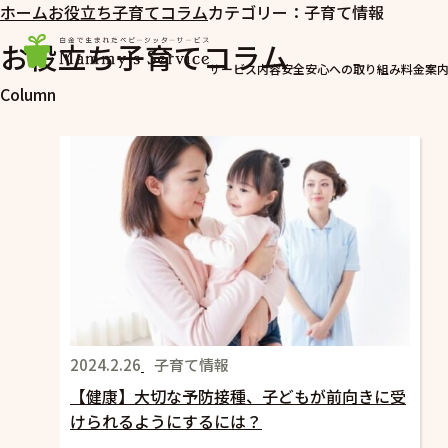
ホーム
お役立ち子育てコラム
カテゴリー：子育て情報
お役立ち子育てコラム
サービス内容
安全安心への取り組み
料金案
Column
2024.2.26
子育て情報
【健康】大切な予防接種、子どもが前向きに受
けられるようにするには？