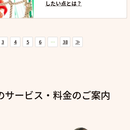
したい点とは？
3
4
5
6
…
38
≫
のサービス・料金のご案内