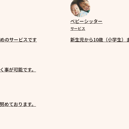
ベビーシッター
サービス
めのサービスです
新生児から10歳（小学生）
く事が可能です。
努めております。