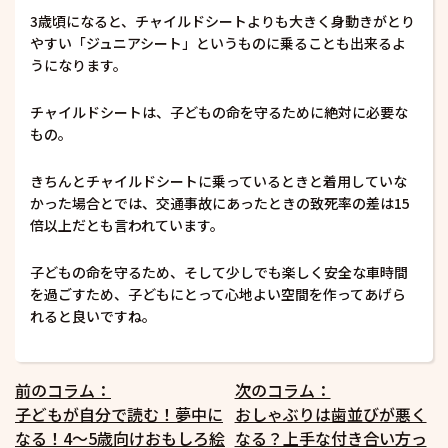
3歳頃になると、チャイルドシートよりも大きく身動きがとり
やすい「ジュニアシート」というものに乗ることも出来るよ
うになります。
チャイルドシートは、子どもの命を守るために絶対に必要な
もの。
きちんとチャイルドシートに乗っているときと着用していな
かった場合とでは、交通事故にあったときの致死率の差は15
倍以上だとも言われています。
子どもの命を守るため、そして少しでも楽しく安全な車時間
を過ごすため、子どもにとって心地よい空間を作ってあげら
れると良いですね。
投
前のコラム：
次のコラム：
子どもが自分で読む！夢中に
おしゃぶりは歯並びが悪く
稿
なる！4〜5歳向けおもしろ絵
なる？上手な付き合い方っ