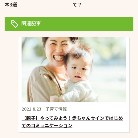
ナ
本3選
て？
ビ
ゲ
関連記事
ー
シ
ョ
ン
2021.8.23
子育て情報
【親子】やってみよう！赤ちゃんサインではじめ
てのコミュニケーション