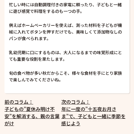
忙しい時には自動調理付きの家電に頼ったり、子どもと一緒
に遊び感覚で料理をするのも一つの手。
例えばホームベーカリーを使えば、測った材料を子どもが機
械に入れてボタンを押すだけでも、美味しくて添加物なしの
パンが食べられます。
乳幼児期に口にするものは、大人になるまでの味覚形成にと
ても重要な役割を果たします。
旬の食べ物が多い秋だからこそ、様々な食材を手にとり家族
で楽しんでみてくださいね。
投
前のコラム：
次のコラム：
子どもの”夏休み明け不
年に一度の”十五夜お月さ
稿
安”を解消する、親の言葉
ま”で、子どもと一緒に季節を
ナ
がけ
感じよう
ビ