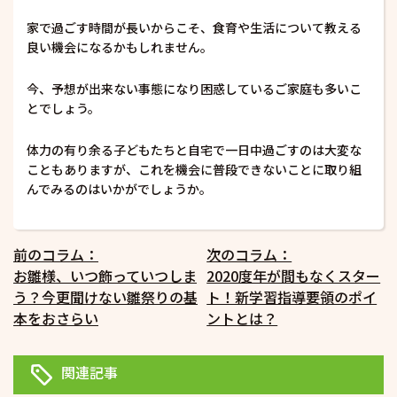
家で過ごす時間が長いからこそ、食育や生活について教える
良い機会になるかもしれません。
今、予想が出来ない事態になり困惑しているご家庭も多いこ
とでしょう。
体力の有り余る子どもたちと自宅で一日中過ごすのは大変な
こともありますが、これを機会に普段できないことに取り組
んでみるのはいかがでしょうか。
投
前のコラム：
次のコラム：
お雛様、いつ飾っていつしま
2020度年が間もなくスター
稿
う？今更聞けない雛祭りの基
ト！新学習指導要領のポイ
ナ
本をおさらい
ントとは？
ビ
ゲ
関連記事
ー