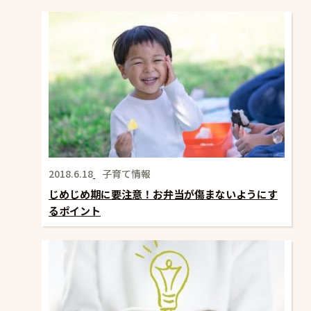
シ
ョ
ン
2018.6.18
子育て情報
じめじめ期に要注意！お弁当が傷まないようにす
るポイント