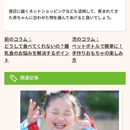
翌日に届くネットショッピングなども活用して、産まれてき
た赤ちゃんに合わせた物を選んであげると良いでしょう。
投
前のコラム：
次のコラム：
どうして食べてくれないの？離
ペットボトルで簡単に！
稿
乳食のお悩みを解決するポイン
手作りおもちゃの楽しみ
ナ
ト
方
ビ
ゲ
関連記事
ー
シ
ョ
ン