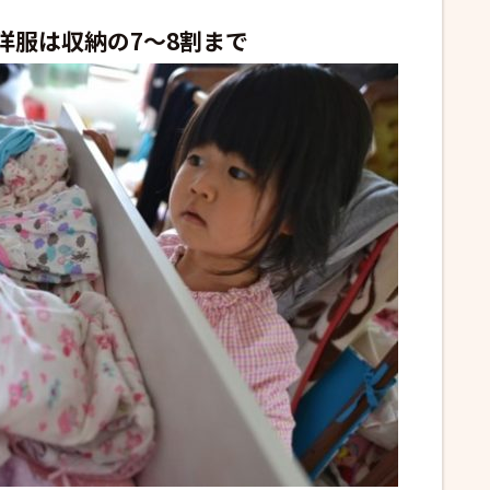
洋服は収納の7〜8割まで