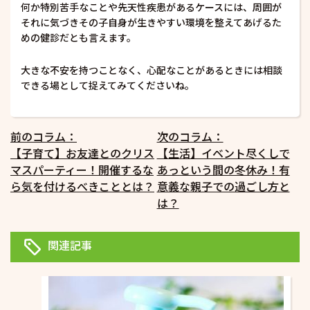
何か特別苦手なことや先天性疾患があるケースには、周囲が
それに気づきその子自身が生きやすい環境を整えてあげるた
めの健診だとも言えます。
大きな不安を持つことなく、心配なことがあるときには相談
できる場として捉えてみてくださいね。
投
前のコラム：
次のコラム：
【子育て】お友達とのクリス
【生活】イベント尽くしで
稿
マスパーティー！開催するな
あっという間の冬休み！有
ナ
ら気を付けるべきこととは？
意義な親子での過ごし方と
ビ
は？
ゲ
ー
関連記事
シ
ョ
ン