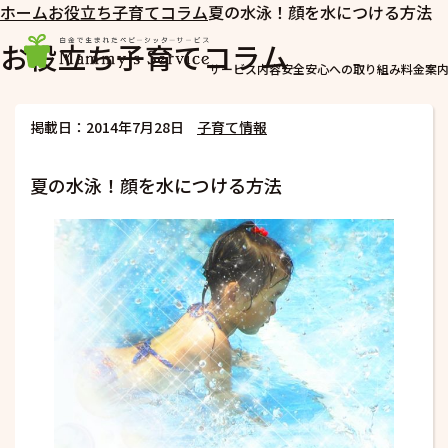
ホーム
お役立ち子育てコラム
夏の水泳！顔を水につける方法
お役立ち子育てコラム
サービス内容
安全安心への取り組み
料金案
掲載日：2014年7月28日
子育て情報
夏の水泳！顔を水につける方法