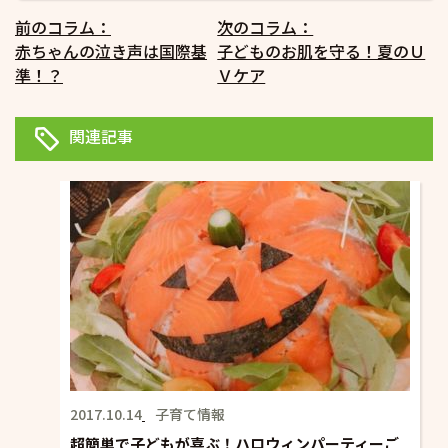
投
前のコラム：
次のコラム：
赤ちゃんの泣き声は国際基
子どものお肌を守る！夏のＵ
稿
準！？
Ｖケア
ナ
ビ
関連記事
ゲ
ー
シ
ョ
ン
2017.10.14
子育て情報
超簡単で子どもが喜ぶ！ハロウィンパーティーご