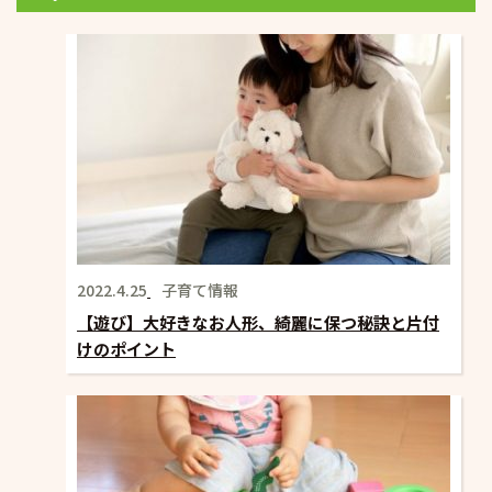
ー
シ
ョ
ン
2022.4.25
子育て情報
【遊び】大好きなお人形、綺麗に保つ秘訣と片付
けのポイント