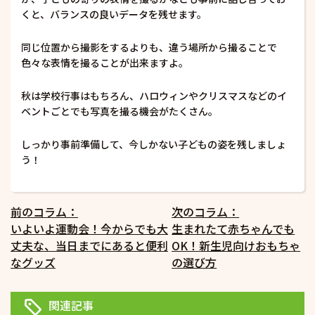
くと、バランスの良いデータを残せます。
同じ位置から撮影をするよりも、違う場所から撮ることで
色々な表情を撮ることが出来ますよ。
秋は学校行事はもちろん、ハロウィンやクリスマスなどのイ
ベントごとでも写真を撮る機会がたくさん。
しっかり事前準備して、今しかない子どもの姿を残しましょ
う！
投
前のコラム：
次のコラム：
いよいよ運動会！今からでも大
生まれたて赤ちゃんでも
稿
丈夫な、当日までにあると便利
OK！新生児向けおもちゃ
ナ
なグッズ
の選び方
ビ
ゲ
関連記事